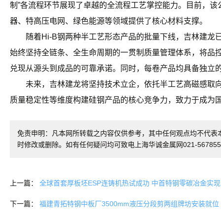
制”各流程环节展现了卓越的全流程工艺掌控能力。目前，该
器、特高压电网、绿色能源等领域提供了核心材料支撑。
随着Hi-B钢两种半工艺形态产品的批量下线，吉林建龙
始终坚持全链条、全生命周期的一贯制质量管理体系，将品控
兑现从源头到成品的可靠承诺。同时，每卷产品均具备独立
未来，吉林建龙将坚持技术立企，依托半工艺高磁感取向硅
质量稳定性等维度构建硅钢产品的核心竞争力，致力于成为
免责申明：凡本网所转载之内容仅供参考，其中任何观点均不代表
时修改或删除。如有任何疑问均可致电上海华诚金属网021-567855
上一篇：
全球首套厚板坯ESP连铸机热试成功 中首特钢零碳冶金实
下一篇：
福建青拓特钢中板厂3500mm液压分段剪两组牌坊安装就位