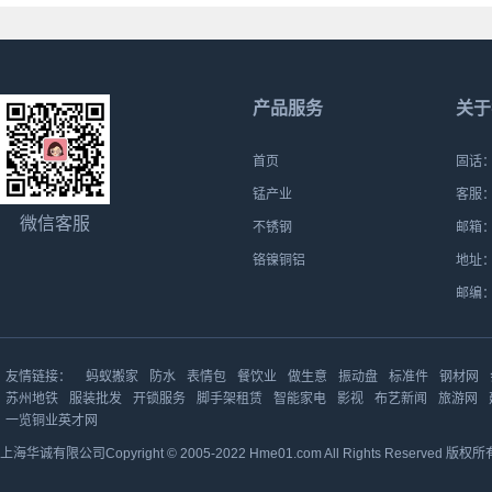
产品服务
关于
首页
固话：0
锰产业
客服：1
微信客服
不锈钢
邮箱：h
铬镍铜铝
地址：
邮编：
友情链接：
蚂蚁搬家
防水
表情包
餐饮业
做生意
振动盘
标准件
钢材网
苏州地铁
服装批发
开锁服务
脚手架租赁
智能家电
影视
布艺新闻
旅游网
一览铜业英才网
上海华诚有限公司Copyright © 2005-2022 Hme01.com All Rights Reserved 版权所