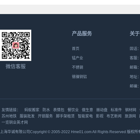
产品服务
关于
首页
固话：0
锰产业
客服：1
微信客服
不锈钢
邮箱：h
铬镍铜铝
地址：
邮编：
友情链接：
蚂蚁搬家
防水
表情包
餐饮业
做生意
振动盘
标准件
钢材网
苏州地铁
服装批发
开锁服务
脚手架租赁
智能家电
影视
布艺新闻
旅游网
一览铜业英才网
上海华诚有限公司Copyright © 2005-2022 Hme01.com All Rights Reserved 版权所