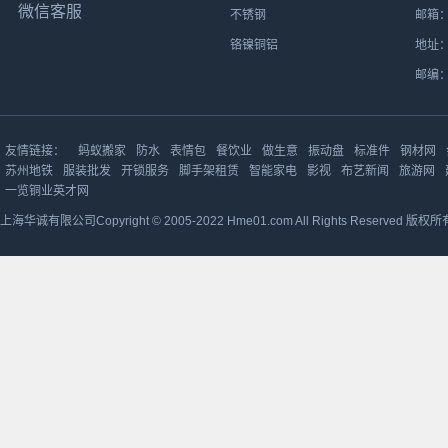
微信客服
不锈钢
邮箱：h
铬镍铜铝
地址：
邮编：
友情链接：
蚂蚁搬家
防水
表情包
餐饮业
做生意
振动盘
标准件
钢材网
苏州地铁
服装批发
开锁服务
脚手架租赁
智能家电
影视
布艺新闻
旅游网
一览铜业英才网
上海华诚有限公司Copyright © 2005-2022 Hme01.com All Rights Reserved 版权所