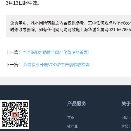
3月13日起生效。
免责申明：凡本网所转载之内容仅供参考，其中任何观点均不代表
时修改或删除。如有任何疑问均可致电上海华诚金属网021-567855
上一篇：
“宝钢研发”助推全国产化急冷器首发！
下一篇：
鼎信实业开展VOD炉生产前验收检查
产品服务
关于
首页
固话：0
锰产业
客服：1